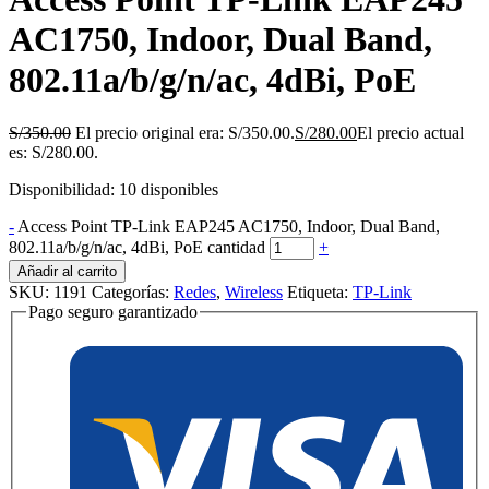
AC1750, Indoor, Dual Band,
802.11a/b/g/n/ac, 4dBi, PoE
S/
350.00
El precio original era: S/350.00.
S/
280.00
El precio actual
es: S/280.00.
Disponibilidad:
10 disponibles
-
Access Point TP-Link EAP245 AC1750, Indoor, Dual Band,
802.11a/b/g/n/ac, 4dBi, PoE cantidad
+
Añadir al carrito
SKU:
1191
Categorías:
Redes
,
Wireless
Etiqueta:
TP-Link
Pago seguro garantizado